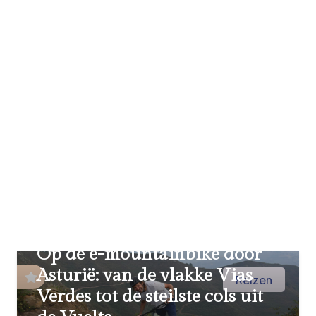
Op de e-mountainbike door
Asturië: van de vlakke Vias
Reizen
Verdes tot de steilste cols uit