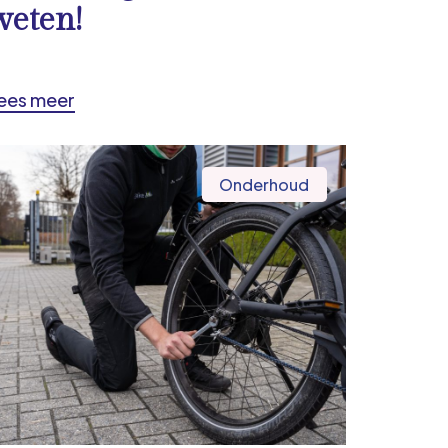
weten!
ees meer
Onderhoud