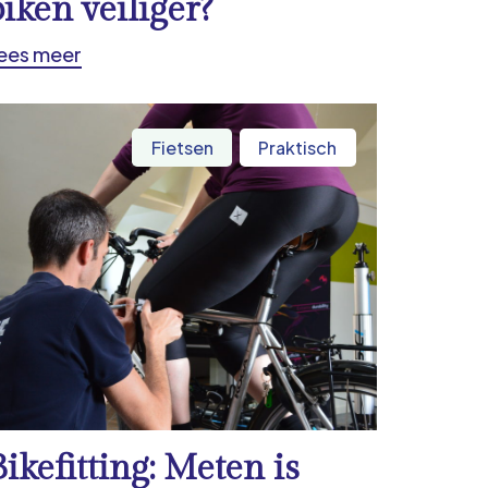
biken veiliger?
ees meer
Fietsen
Praktisch
Bikefitting: Meten is