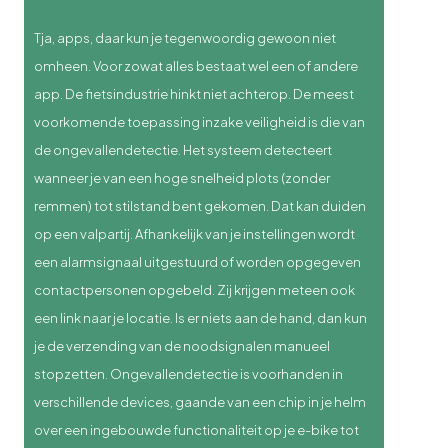
Tja, apps, daar kun je tegenwoordig gewoon niet
omheen. Voor zowat alles bestaat wel een of andere
app. De fietsindustrie hinkt niet achterop. De meest
voorkomende toepassing inzake veiligheid is die van
de ongevallendetectie. Het systeem detecteert
wanneer je van een hoge snelheid plots (zonder
remmen) tot stilstand bent gekomen. Dat kan duiden
op een valpartij. Afhankelijk van je instellingen wordt
een alarmsignaal uitgestuurd of worden opgegeven
contactpersonen opgebeld. Zij krijgen meteen ook
een link naar je locatie. Is er niets aan de hand, dan kun
je de verzending van de noodsignalen manueel
stopzetten. Ongevallendetectie is voorhanden in
verschillende
devices
, gaande van een chip in je helm
over een ingebouwde functionaliteit op je e-bike tot