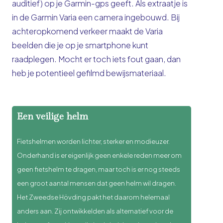
auditief) op je Garmin-gps geeft. Als extraatje is
in de Garmin Varia een camera ingebouwd. Bij
achteropkomend verkeer maakt de Varia
beelden die je op je smartphone kunt
raadplegen. Mocht er toch iets fout gaan, dan
heb je potentieel gefilmd bewijsmateriaal.
Een veilige helm
Fietshelmen worden lichter, sterker en modieuzer.
Onderhand is er eigenlijk geen enkele reden meer om
geen fietshelm te dragen, maar toch is er nog steeds
een groot aantal mensen dat geen helm wil dragen.
Het Zweedse Hövding pakt het daarom helemaal
anders aan. Zij ontwikkelden als alternatief voor de