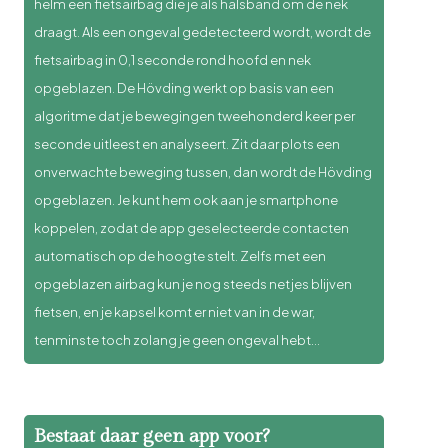
helm een fietsairbag die je als halsband om de nek
draagt. Als een ongeval gedetecteerd wordt, wordt de
fietsairbag in 0,1 seconde rond hoofd en nek
opgeblazen. De Hövding werkt op basis van een
algoritme dat je bewegingen tweehonderd keer per
seconde uitleest en analyseert. Zit daar plots een
onverwachte beweging tussen, dan wordt de Hövding
opgeblazen. Je kunt hem ook aan je smartphone
koppelen, zodat de app geselecteerde contacten
automatisch op de hoogte stelt. Zelfs met een
opgeblazen airbag kun je nog steeds netjes blijven
fietsen, en je kapsel komt er niet van in de war,
tenminste toch zolang je geen ongeval hebt…
Bestaat daar geen app voor?