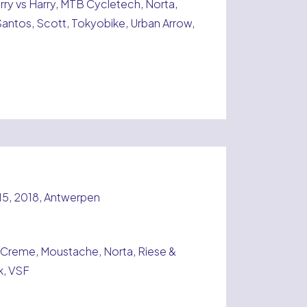
arry vs Harry, MTB Cycletech, Norta,
 Santos, Scott, Tokyobike, Urban Arrow,
15, 2018, Antwerpen
Creme, Moustache, Norta, Riese &
ek, VSF