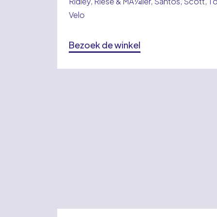
Ridley, Riese & MÃ¼ller, Santos, Scott, T
Velo
Bezoek de winkel