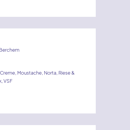
, Berchem
Creme, Moustache, Norta, Riese &
ek, VSF