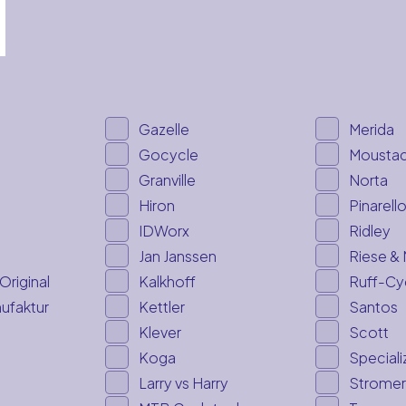
Gazelle
Merida
Gocycle
Mousta
Granville
Norta
Hiron
Pinarell
IDWorx
Ridley
Jan Janssen
Riese & 
Original
Kalkhoff
Ruff-Cy
ufaktur
Kettler
Santos
Klever
Scott
Koga
Speciali
Larry vs Harry
Stromer