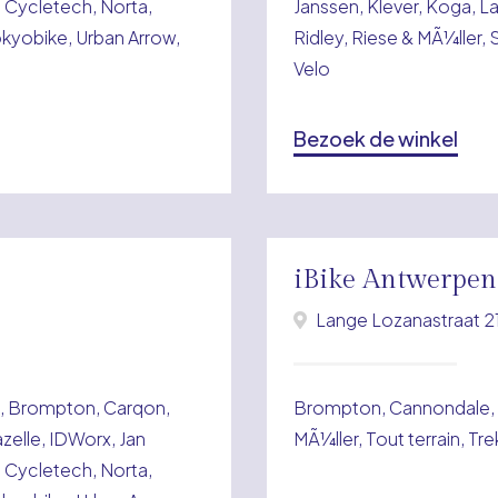
B Cycletech, Norta,
Janssen, Klever, Koga, L
okyobike, Urban Arrow,
Ridley, Riese & MÃ¼ller,
Velo
Bezoek de winkel
iBike Antwerpen
Lange Lozanastraat 2
t, Brompton, Carqon,
Brompton, Cannondale, 
azelle, IDWorx, Jan
MÃ¼ller, Tout terrain, Tr
B Cycletech, Norta,