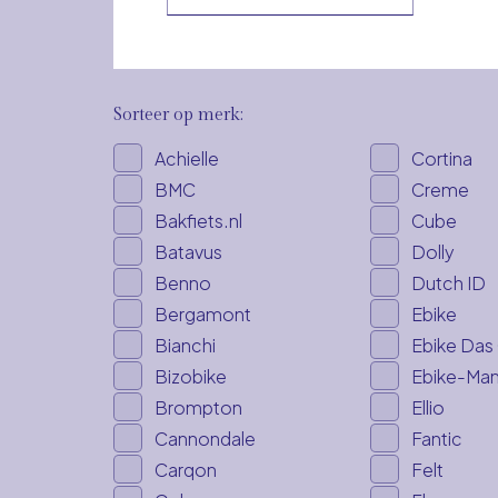
Sorteer op merk:
Achielle
Cortina
BMC
Creme
Bakfiets.nl
Cube
Batavus
Dolly
Benno
Dutch ID
Bergamont
Ebike
Bianchi
Ebike Das 
Bizobike
Ebike-Man
Brompton
Ellio
Cannondale
Fantic
Carqon
Felt