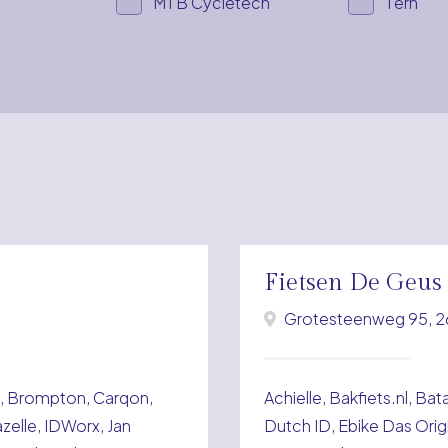
MTB Cycletech
Tern
Fietsen De Geus
Grotesteenweg 95, 
t, Brompton, Carqon,
Achielle, Bakfiets.nl, B
azelle, IDWorx, Jan
Dutch ID, Ebike Das Origin