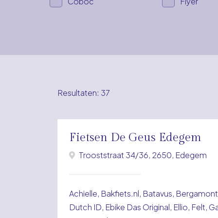
Coboc
Flyer
Resultaten: 37
Fietsen De Geus Edegem
Trooststraat 34/36, 2650, Edegem
Achielle, Bakfiets.nl, Batavus, Bergamon
Dutch ID, Ebike Das Original, Ellio, Felt, G