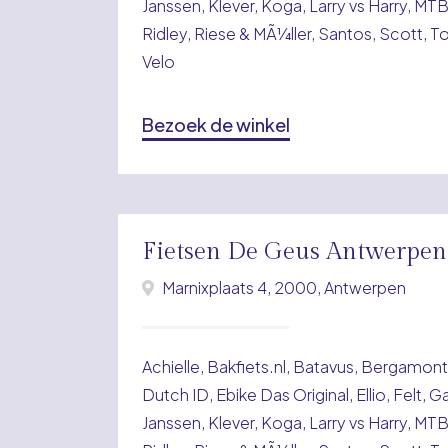
Janssen, Klever, Koga, Larry vs Harry, MT
Ridley, Riese & MÃ¼ller, Santos, Scott, T
Velo
Bezoek de winkel
Fietsen De Geus Antwerpen
Marnixplaats 4, 2000, Antwerpen
Achielle, Bakfiets.nl, Batavus, Bergamon
Dutch ID, Ebike Das Original, Ellio, Felt, G
Janssen, Klever, Koga, Larry vs Harry, MT