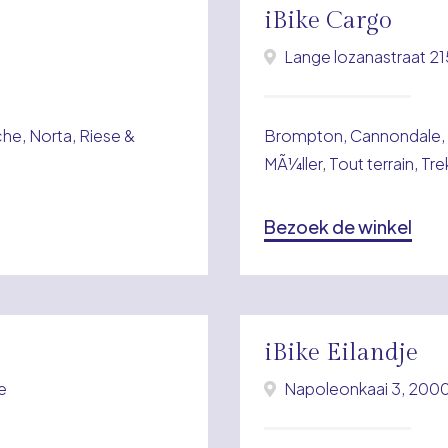
iBike Cargo
Lange lozanastraat 21
e, Norta, Riese &
Brompton, Cannondale, 
MÃ¼ller, Tout terrain, Tr
Bezoek de winkel
iBike Eilandje
e
Napoleonkaai 3, 200