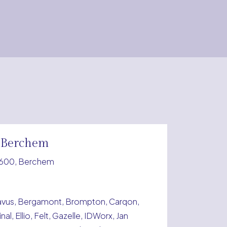
 Berchem
2600, Berchem
atavus, Bergamont, Brompton, Carqon,
al, Ellio, Felt, Gazelle, IDWorx, Jan