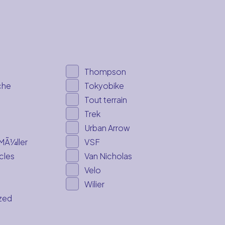
Thompson
che
Tokyobike
Tout terrain
o
Trek
Urban Arrow
MÃ¼ller
VSF
cles
Van Nicholas
Velo
Wilier
zed