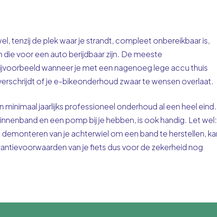
el, tenzij de plek waar je strandt, compleet onbereikbaar is,
 die voor een auto berijdbaar zijn. De meeste
t, bijvoorbeeld wanneer je met een nagenoeg lege accu thuis
 overschrijdt of je e-bikeonderhoud zwaar te wensen overlaat.
 minimaal jaarlijks professioneel onderhoud al een heel eind.
innenband en een pomp bij je hebben, is ook handig. Let wel:
et demonteren van je achterwiel om een band te herstellen, ka
rantievoorwaarden van je fiets dus voor de zekerheid nog