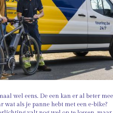
al wel eens. De een kan er al beter me
r wat als je panne hebt met een e-bike?
rlichting valt nog wel op te lossen, maar