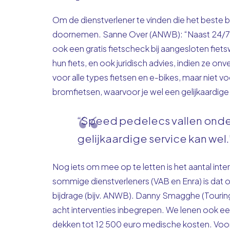
Om de dienstverlener te vinden die het beste b
doornemen. Sanne Over (ANWB): “Naast 24/7 p
ook een gratis fietscheck bij aangesloten fiets
hun fiets, en ook juridisch advies, indien ze o
voor alle types fietsen en e-bikes, maar niet 
bromfietsen, waarvoor je wel een gelijkaardige 
“Speed pedelecs vallen onde
gelijkaardige service kan wel.
Nog iets om mee op te letten is het aantal inter
sommige dienstverleners (VAB en Enra) is dat on
bijdrage (bijv. ANWB). Danny Smagghe (Touring):
acht interventies inbegrepen. We lenen ook een 
dekken tot 12 500 euro medische kosten. Voor zo