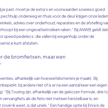
ij je past, moet je de extra’s en voorwaarden sowieso goed
echhulp onderweg en thuis voor de deur krijgen onze lede
winkels, advies over onderhoud, reparaties en de afstelling va
nverhoopt bij een ongeval betrokken raken.” Bij ANWB geldt dat
voor speed pedelecs; die vallen bij wegenhulp onder de
service kunt afsluiten.
r de bromfietsen, maar een
”
venties, afhankelijk van hoeveel kilometers je maakt. Bij
beperkt, bij andere niet of is er na een aantal keer een eigen
 “Bij Touring zijn, afhankelijk van de gekozen formule, drie t
vervangfiets als de fiets niet meteen herstelbaar is, en
ver ik weet, is dat uniek.” Een handige optie bij Enra is de