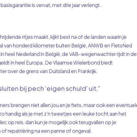
basisgarantie is vervat, met drie jaar verlengt.
jdende ritjes maakt, kijkt best na of de landen waarin je
raal van honderd kilometer buiten België, ANWB en FietsNed
in heel Nederland in België, de VAB-wegenwachter rijdt in de
 geldt in heel Europa. De Vlaamse Wielerbond biedt
meter over de grens van Duitsland en Frankrijk.
uiten bij pech ‘eigen schuld’ uit.”
 brengen niet allen jou en je fiets, maar ook een eventuel
 zo handig als je met z’n tweetjes een leuke tocht aan het
c op reis, dan kun je mogelijk ook terugvallen op je
of repatriëring na een panne of ongeval.