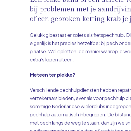
bij problemen met je aandrijvin
of een gebroken ketting krab je 
Gelukkig bestaat er zoiets als fietspechhulp. D
eigenlijk is het precies hetzelfde: bij pech o
plaatse. Wel opletten: de manier waarop je wo
extra’s lopen uiteen.
Meteen ter plekke?
Verschillende pechhulpdiensten hebben repatrië
verzekeraars bieden, evenals voor pechhulp di
sommige Nederlandse wielerclubs inbegrepen is
pechhulp automatisch inbegrepen. De bijstand 
met pech langs de weg te staan, dan zijn we snel
eindbestemming van die dag, of rechtstreeks n