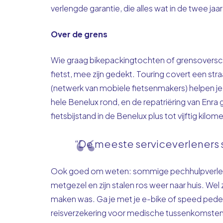
verlengde garantie, die alles wat in de twee jaar 
Over de grens
Wie graag bikepackingtochten of grensoverschri
fietst, mee zijn gedekt. Touring covert een st
(netwerk van mobiele fietsenmakers) helpen je 
hele Benelux rond, en de repatriëring van Enra
fietsbijstand in de Benelux plus tot vijftig kilo
“De meeste serviceverleners sl
Ook goed om weten: sommige pechhulpverleners
metgezel en zijn stalen ros weer naar huis. Wel
maken was. Ga je met je e-bike of speed pedele
reisverzekering voor medische tussenkomsten 