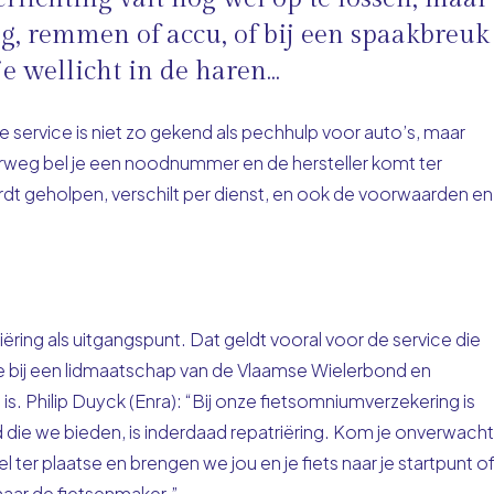
g, remmen of accu, of bij een spaakbreuk
je wellicht in de haren…
ie service is niet zo gekend als pechhulp voor auto’s, maar
nderweg bel je een noodnummer en de hersteller komt ter
rdt geholpen, verschilt per dienst, en ook de voorwaarden en
ring als uitgangspunt. Dat geldt vooral voor de service die
e bij een lidmaatschap van de Vlaamse Wielerbond en
. Philip Duyck (Enra): “Bij onze fietsomniumverzekering is
die we bieden, is inderdaad repatriëring. Kom je onverwacht
 ter plaatse en brengen we jou en je fiets naar je startpunt o
aar de fietsenmaker.”