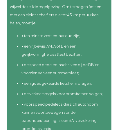
vrijwel dezelfde regelgeving. Om te mogen fietsen
met een elektrische fiets die tot 45 km per uur kan
halen, moet je:
•
ten minste zestien jaar oud zijn;
•
een rijbewijs AM, A of B en een
gelijkvormigheidsattest bezitten;
•
de speed pedelec inschrijven bij de DIV en
voorzien van een nummerplaat;
•
een goedgekeurde fietshelm dragen;
•
de verkeersregels voor bromfietsen volgen;
•
voor speed pedelecs die zich autonoom
kunnen voortbewegen zonder
trapondersteuning, is een BA-verzekering
bromfiets vereist.