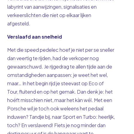
labyrint van aanwijzingen, signalisaties en
verkeerslichten die niet op elkaar lijken
afgesteld.
Verslaafd aan snelheid
Met die speed pedelec hoef je niet per se sneller
dan veertig te rijden, had de verkoper nog
gewaarschuwd. Je rijgedrag te allen tijde aan de
omstandigheden aanpassen: je weet het wel,
maar… In het begin rijd je steevast op Eco of
Tour, fluitend en op het gemak. Dan denk je: het
hoéft misschien niet, maar het kàn wél. Met een
Porsche wil je toch ook weleens het pedaal
induwen? Tandje bij, naar Sport en Turbo: heerlijk,
toch? En verslavend! Fiets je nog minder dan
dertig per uur of is de hang naar vaart te