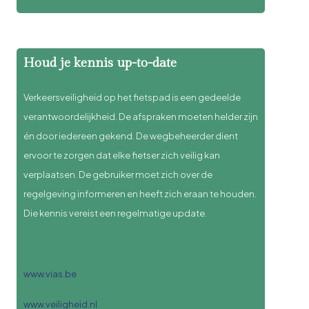
Houd je kennis up-to-date
Verkeersveiligheid op het fietspad is een gedeelde
verantwoordelijkheid. De afspraken moeten helder zijn
én door iedereen gekend. De wegbeheerder dient
ervoor te zorgen dat elke fietser zich veilig kan
verplaatsen. De gebruiker moet zich over de
regelgeving informeren en heeft zich eraan te houden.
Die kennis vereist een regelmatige update.
www.vias.be
www.veiligheid.nl