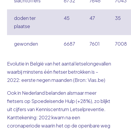
slachtoffers
6732
7648
7043
doden ter
45
47
35
plaatse
gewonden
6687
7601
7008
Evolutie in België van het aantal letselongevallen
waarbij minstens één fietser betrokken is –
2022: eerste negen maanden (Bron: Vias.be)
Ook in Nederland belanden alsmaar meer
fietsers op Spoedeisende Hulp (+28%), zo blijkt
uit cijfers van Kenniscentrum Letselpreventie.
Kanttekening: 2022 kwam na een
coronaperiode waarin het op de openbare weg