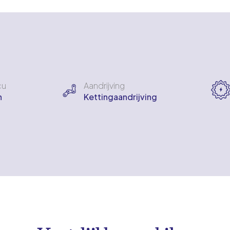
cu
Aandrijving
h
Kettingaandrijving