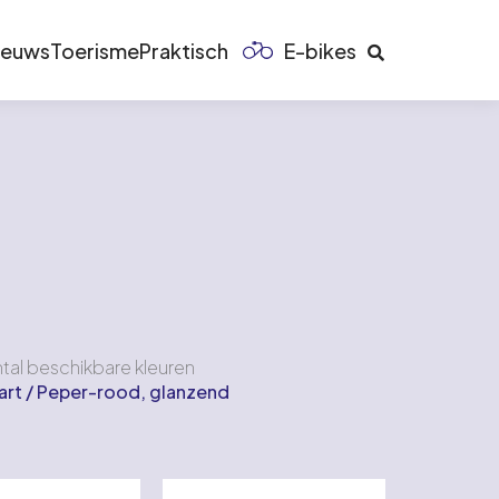
ieuws
Toerisme
Praktisch
E-bikes
tal beschikbare kleuren
rt / Peper-rood, glanzend