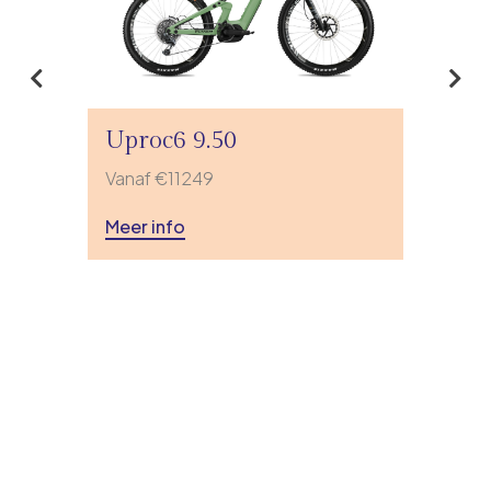
Uproc6 9.50
Vanaf €11249
Meer info