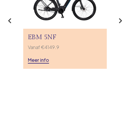
EBM 5NF
Vanaf €4149.9
Meer info