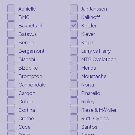
Achielle
Jan Janssen
BMC
Kalkhoff
Bakfiets.nl
Kettler
Batavus
Klever
Benno
Koga
Bergamont
Larry vs Harry
Bianchi
MTB Cycletech
Bizobike
Merida
Brompton
Moustache
Cannondale
Norta
Carqon
Pinarello
Coboc
Ridley
Cortina
Riese & MÃ¼ller
Creme
Ruff-Cycles
Cube
Santos