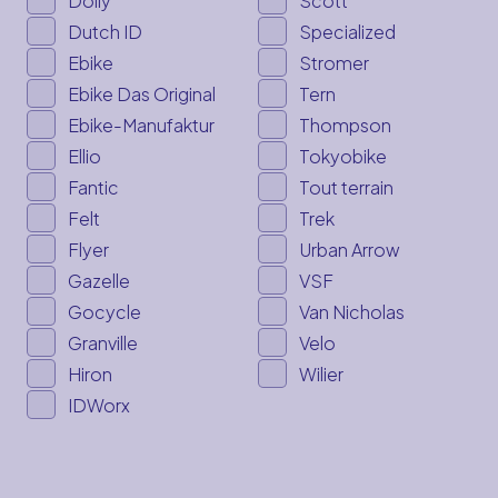
Dolly
Scott
Dutch ID
Specialized
Ebike
Stromer
Ebike Das Original
Tern
Ebike-Manufaktur
Thompson
Ellio
Tokyobike
Fantic
Tout terrain
Felt
Trek
Flyer
Urban Arrow
Gazelle
VSF
Gocycle
Van Nicholas
Granville
Velo
Hiron
Wilier
IDWorx