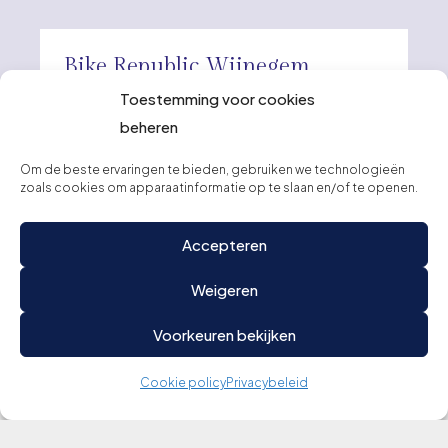
Bike Republic Wijnegem
Toestemming voor cookies
Turnhoutsebaan 325, 2110, Wijnegem
beheren
Bakfiets.nl, Bizobike, Brompton, Cortina,
Om de beste ervaringen te bieden, gebruiken we technologieën
zoals cookies om apparaatinformatie op te slaan en/of te openen.
Cube, Dolly, Fantic, Flyer, Gazelle, Hiron,
Kettler, Koga, Trek
Accepteren
Bezoek de winkel
Weigeren
Voorkeuren bekijken
Cookie policy
Privacybeleid