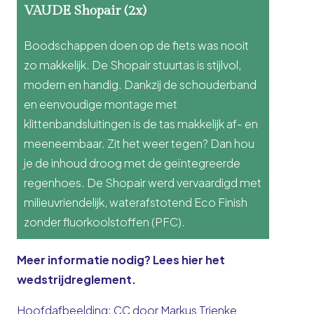
VAUDE Shopair (2x)
Boodschappen doen op de fiets was nooit
zo makkelijk. De Shopair stuurtas is stijlvol,
modern en handig. Dankzij de schouderband
en eenvoudige montage met
klittenbandsluitingen is de tas makkelijk af- en
meeneembaar. Zit het weer tegen? Dan hou
je de inhoud droog met de geïntegreerde
regenhoes. De Shopair werd vervaardigd met
milieuvriendelijk, waterafstotend Eco Finish
zonder fluorkoolstoffen (PFC).
Meer informatie nodig? Lees
hier
het
wedstrijdreglement.
Hoofdafbeelding: CC door Markus Trienke