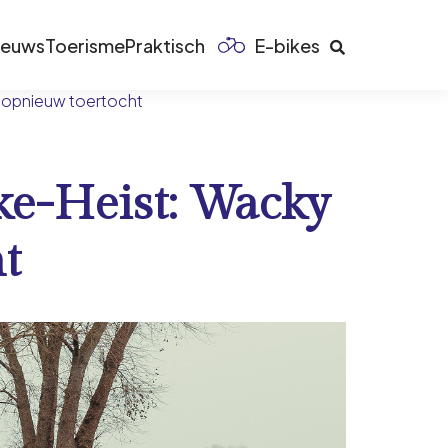
ieuws
Toerisme
Praktisch
E-bikes
n opnieuw toertocht
ke-Heist: Wacky
t