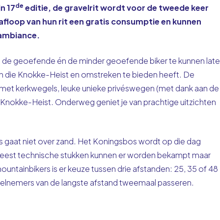
de
n 17
editie, de gravelrit wordt voor de tweede keer
afloop van hun rit een gratis consumptie en kunnen
 ambiance.
m de geoefende én de minder geoefende biker te kunnen lat
n die Knokke-Heist en omstreken te bieden heeft. De
 met kerkwegels, leuke unieke privéswegen (met dank aan de
 Knokke-Heist. Onderweg geniet je van prachtige uitzichten
rs gaat niet over zand. Het Koningsbos wordt op die dag
 meest technische stukken kunnen er worden bekampt maar
tainbikers is er keuze tussen drie afstanden: 25, 35 of 48
deelnemers van de langste afstand tweemaal passeren.