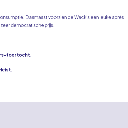
s consumptie. Daarnaast voorzien de Wack’s een leuke après
 zeer democratische prijs.
rs-toertocht
.
Heist
.