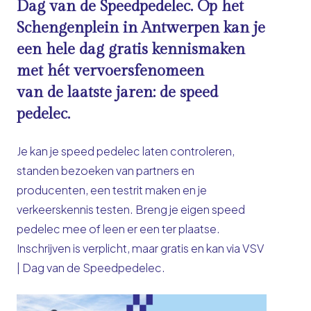
Dag van de Speedpedelec. Op het
Schengenplein in Antwerpen kan je
een hele dag gratis kennismaken
met
hét vervoersfenomeen
van
de
laatste jaren:
de
speed
pe
de
lec.
Je kan je speed pe
de
lec laten controleren,
stan
de
n bezoeken van partners en
producenten, een testrit maken en je
verkeerskennis testen. Breng je eigen speed
pe
de
lec mee of leen er een ter plaatse.
Inschrijven is verplicht, maar gratis en kan via
VSV
| Dag van
de
Speedpe
de
lec
.