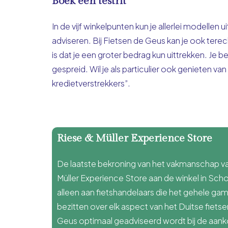
Boek een testrit
In de vijf winkelpunten kun je allerlei modellen 
adviseren. Bij Fietsen de Geus kan je ook tere
is dat je een groter bedrag kun uittrekken. Je 
gespreid. Wil je als particulier ook genieten 
kredietverstrekkers”.
Riese & Müller Experience Store
De laatste bekroning van het vakmanschap van
Müller Experience Store aan de winkel in Sc
alleen aan fietshandelaars die het gehele 
bezitten over elk aspect van het Duitse fietse
Geus optimaal geadviseerd wordt bij de aanko