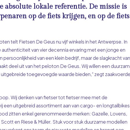
e absolute lokale referentie. De missie is
penaren op de fiets krijgen, en op de fiets
ten telt Fietsen De Geus nu vijf winkels in het Antwerpse. In
authenticiteit van vier decennia ervaring met een jonge en
rsoonlijkheid van een klein bedrijf, maar de slagkracht va
maakt deel uit van het peloton De Geus. Wij willen een duurza
n uitgebreide toegevoegde waarde bieden,” zegt zaakvoerde
koop. Wij denken van fietser tot fietser mee met de
ij een uitgebreid assortiment aan van cargo- en longtailbikes
nbod zitten enkel gerenommeerde merken: Gazelle, Lovens,
w, Scott en Riese & Müller. Stuk voor stuk duurzame modellen
aar verkent ons team de nieuwste modellen en brengt een