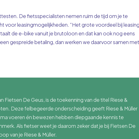
uittesten. De fietsspecialisten nemen ruim de tijd om je te
cht voor leasingmogelijkheden. “Het grote voordeel bij leasin
betaalt de e-bike vanuit je brutoloon en dat kan ook nog eens
van een gespreide betaling, dan werken we daarvoor samen me
 Fietsen De Geus, is de toekenning van de titel Riese &
hoten. Deze felbegeerde onderscheiding geeft Riese & Müller
gamma voeren én bewezen hebben diepgaande kennis te
nmerk. Als fietser weet je daarom zeker dat je bij Fietsen De
op van je Riese & Müller.