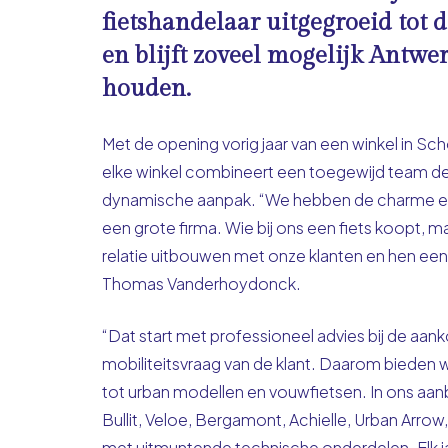
fietshandelaar uitgegroeid tot d
en blijft zoveel mogelijk Antwer
houden.
Met de opening vorig jaar van een winkel in Scho
elke winkel combineert een toegewijd team de 
dynamische aanpak. “We hebben de charme en pe
een grote firma. Wie bij ons een fiets koopt, 
relatie uitbouwen met onze klanten en hen ee
Thomas Vanderhoydonck.
“Dat start met professioneel advies bij de aan
mobiliteitsvraag van de klant. Daarom bieden w
tot urban modellen en vouwfietsen. In ons aa
Bullit, Veloe, Bergamont, Achielle, Urban Arro
met uitmuntende technische onderdelen. Elk j