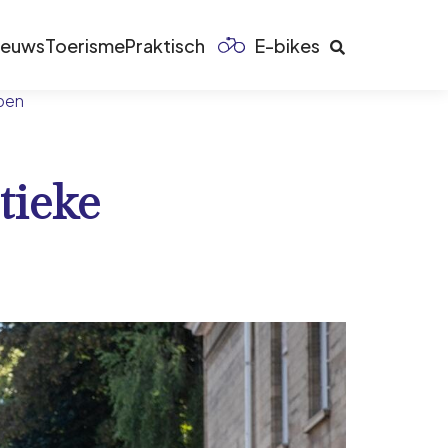
ieuws
Toerisme
Praktisch
E-bikes
rpen
tieke