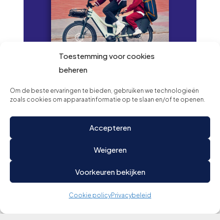
Toestemming voor cookies
beheren
Om de beste ervaringen te bieden, gebruiken we technologieën
Lees onze
zoals cookies om apparaatinformatie op te slaan en/of te openen.
magazine digitaal
Accepteren
Weigeren
Verder lezen
Voorkeuren bekijken
Cookie policy
Privacybeleid