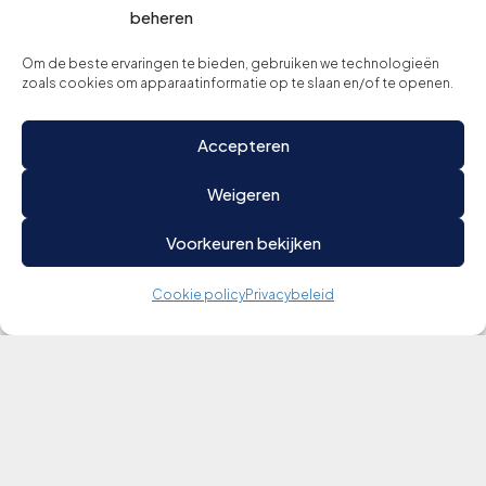
beheren
Om de beste ervaringen te bieden, gebruiken we technologieën
Schrijf je in voor onze nieuwsbrief
zoals cookies om apparaatinformatie op te slaan en/of te openen.
Accepteren
Weigeren
Voorkeuren bekijken
Cookie policy
Privacybeleid