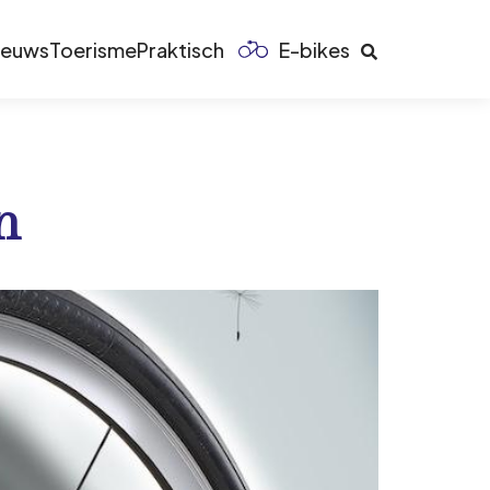
ieuws
Toerisme
Praktisch
E-bikes
n