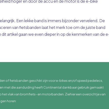
nelheid hoger en door de accu en de motor is de e-bike
langrijk. Een lekke band is immers bijzonder vervelend. De
duceren van fietsbanden laat het merk toe om de juiste band
In dit artikel gaan we even dieper in op de kenmerken van de e
.
en of fietsbanden geschikt zijn voor e-bikes en/of speed pedelecs,
nden met die aanduiding heeft Continental dankbaar gebruik gemaakt
op het vlak van bromfiets- en motorbanden. Ziehier een overzichtje van
ngen horen: