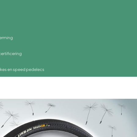
rming
rtificering
s en speed pedelecs