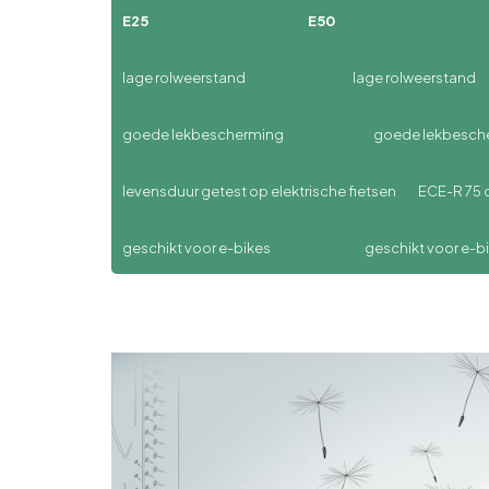
E25
E50
lage rolweerstand lage rolweerstand
goede lekbescherming goede lekbesche
levensduur getest op elektrische fietsen ECE-R 75 ce
geschikt voor e-bikes geschikt voor e-bike