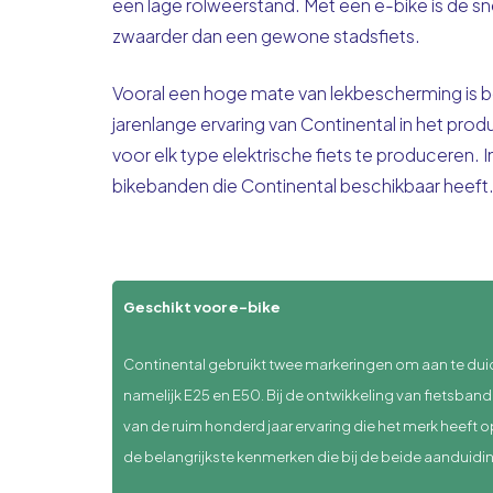
een lage rolweerstand. Met een e-bike is de s
zwaarder dan een gewone stadsfiets.
Vooral een hoge mate van lekbescherming is be
jarenlange ervaring van Continental in het pro
voor elk type elektrische fiets te produceren. 
bikebanden die Continental beschikbaar heeft
Geschikt voor e-bike
Continental gebruikt twee markeringen om aan te duid
namelijk E25 en E50. Bij de ontwikkeling van fietsba
van de ruim honderd jaar ervaring die het merk heeft 
de belangrijkste kenmerken die bij de beide aanduidi