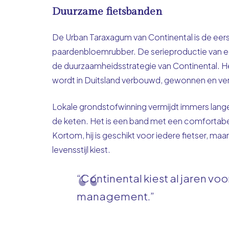
Duurzame fietsbanden
De Urban Taraxagum van Continental is de eers
paardenbloemrubber. De serieproductie van een
de duurzaamheidsstrategie van Continental. He
wordt in Duitsland verbouwd, gewonnen en verw
Lokale grondstofwinning vermijdt immers lange 
de keten. Het is een band met een comfortabele
Kortom, hij is geschikt voor iedere fietser, ma
levensstijl kiest.
“Continental kiest al jaren v
management.”