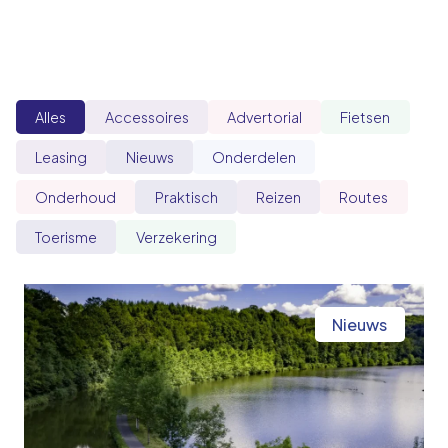
Alles
Accessoires
Advertorial
Fietsen
Leasing
Nieuws
Onderdelen
Onderhoud
Praktisch
Reizen
Routes
Toerisme
Verzekering
Nieuws