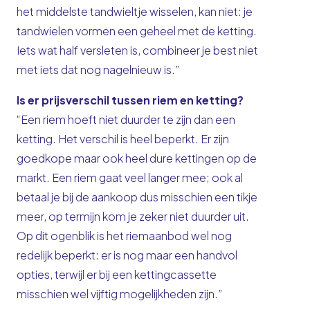
het middelste tandwieltje wisselen, kan niet: je
tandwielen vormen een geheel met de ketting.
Iets wat half versleten is, combineer je best niet
met iets dat nog nagelnieuw is.”
Is er prijsverschil tussen riem en ketting?
“Een riem hoeft niet duurder te zijn dan een
ketting. Het verschil is heel beperkt. Er zijn
goedkope maar ook heel dure kettingen op de
markt. Een riem gaat veel langer mee; ook al
betaal je bij de aankoop dus misschien een tikje
meer, op termijn kom je zeker niet duurder uit.
Op dit ogenblik is het riemaanbod wel nog
redelijk beperkt: er is nog maar een handvol
opties, terwijl er bij een kettingcassette
misschien wel vijftig mogelijkheden zijn.”