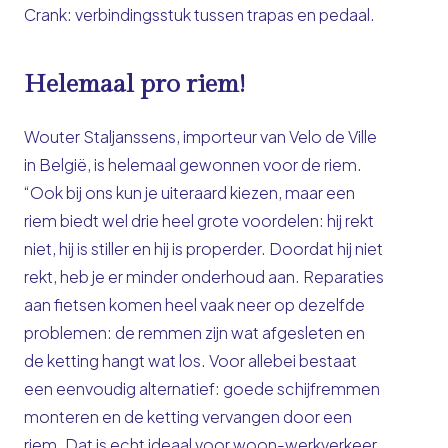
Crank
: verbindingsstuk tussen trapas en pedaal.
Helemaal pro riem!
Wouter Staljanssens, importeur van Velo de Ville
in België, is helemaal gewonnen voor de riem.
“Ook bij ons kun je uiteraard kiezen, maar een
riem biedt wel drie heel grote voordelen: hij rekt
niet, hij is stiller en hij is properder. Doordat hij niet
rekt, heb je er minder onderhoud aan. Reparaties
aan fietsen komen heel vaak neer op dezelfde
problemen: de remmen zijn wat afgesleten en
de ketting hangt wat los. Voor allebei bestaat
een eenvoudig alternatief: goede schijfremmen
monteren en de ketting vervangen door een
riem. Dat is echt ideaal voor woon-werkverkeer,