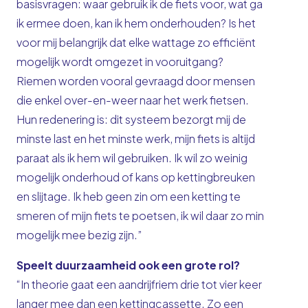
basisvragen: waar gebruik ik de fiets voor, wat ga
ik ermee doen, kan ik hem onderhouden? Is het
voor mij belangrijk dat elke wattage zo efficiënt
mogelijk wordt omgezet in vooruitgang?
Riemen worden vooral gevraagd door mensen
die enkel over-en-weer naar het werk fietsen.
Hun redenering is: dit systeem bezorgt mij de
minste last en het minste werk, mijn fiets is altijd
paraat als ik hem wil gebruiken. Ik wil zo weinig
mogelijk onderhoud of kans op kettingbreuken
en slijtage. Ik heb geen zin om een ketting te
smeren of mijn fiets te poetsen, ik wil daar zo min
mogelijk mee bezig zijn.”
Speelt duurzaamheid ook een grote rol?
“In theorie gaat een aandrijfriem drie tot vier keer
langer mee dan een kettingcassette. Zo een