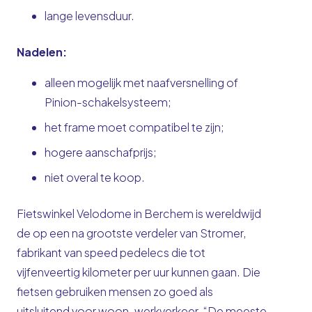
lange levensduur.
Nadelen:
alleen mogelijk met naafversnelling of
Pinion-schakelsysteem;
het frame moet compatibel te zijn;
hogere aanschafprijs;
niet overal te koop.
Fietswinkel Velodome in Berchem is wereldwijd
de op een na grootste verdeler van Stromer,
fabrikant van speed pedelecs die tot
vijfenveertig kilometer per uur kunnen gaan. Die
fietsen gebruiken mensen zo goed als
uitsluitend voor woon-werkverkeer. “De meeste