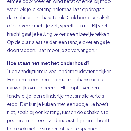
ermee door weer en wind fietst of enkel bij mooi
weer. Als je je ketting helemaal laat opdrogen,
dan schuur je ze haast stuk. Ook hoe je schakelt
of hoeveel kracht je zet, speelt een rol. Bij veel
kracht gaat je ketting telkens een beetje rekken.
Op de duur slaat ze dan een tandje over en ga je
doortrappen. Dan moet je ze vervangen.”
Hoe staat het met het onderhoud?
“Een aandrijfriem is veel onderhoudsvriendelijker.
Een riem is een eerder bruut mechanisme dat
nauwelijks vuil opneemt. Hij loopt over een
tandwieltje, een cilindertje met smalle kartels
erop. Dat kun je kuisen met een sopje. Je hoeft
niet, zoals bij een ketting, tussen de schakels te
peuteren met een tandenborsteltje, en je hoeft
hem ook niet te smeren of aan te spannen.”