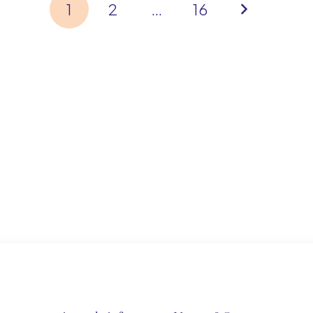
1
2
…
16