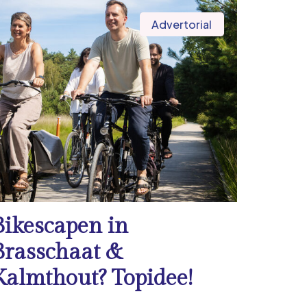
Advertorial
Bikescapen in
Brasschaat &
Kalmthout? Topidee!