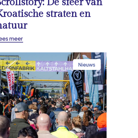
Scrollstory: De sfeer van
Kroatische straten en
natuur
ees meer
Nieuws