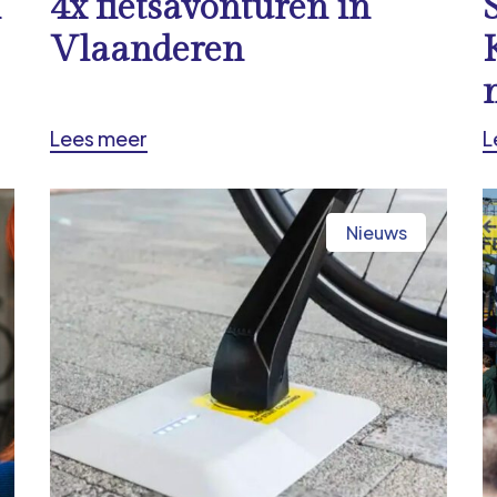
n
4x fietsavonturen in
Vlaanderen
Lees meer
L
Nieuws