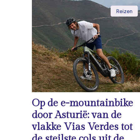
Reizen
Op de e-mountainbike
door Asturië: van de
vlakke Vias Verdes tot
de steilste cols uit de