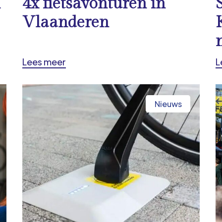
n
4x fietsavonturen in
Vlaanderen
Lees meer
L
Nieuws