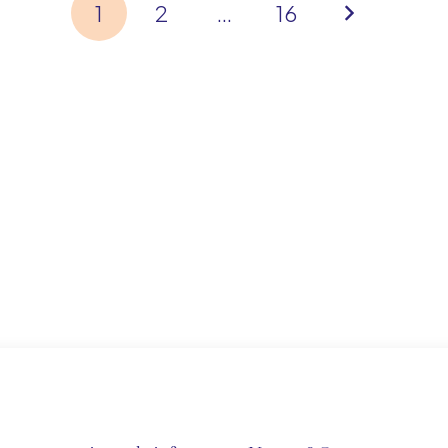
1
2
…
16