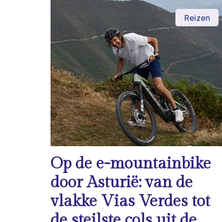
Reizen
Op de e-mountainbike
door Asturië: van de
vlakke Vias Verdes tot
de steilste cols uit de