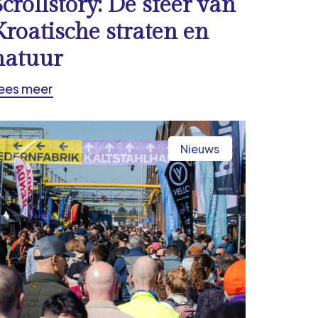
Scrollstory: De sfeer van
Kroatische straten en
natuur
ees meer
Nieuws