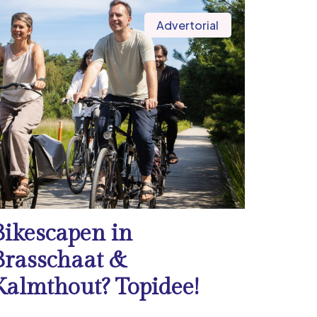
Advertorial
Bikescapen in
Brasschaat &
Kalmthout? Topidee!