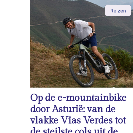
Reizen
Op de e-mountainbike
door Asturië: van de
vlakke Vias Verdes tot
de steilste cols uit de