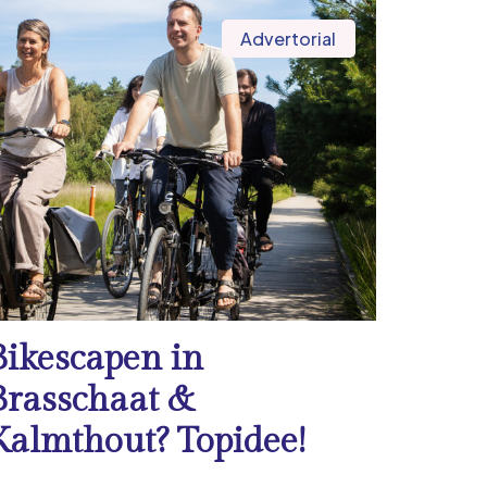
Advertorial
Bikescapen in
Brasschaat &
Kalmthout? Topidee!