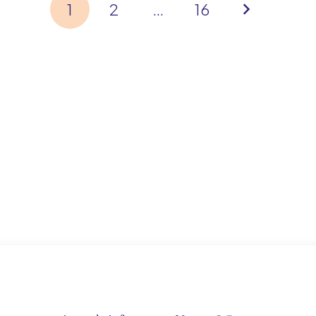
1
2
…
16