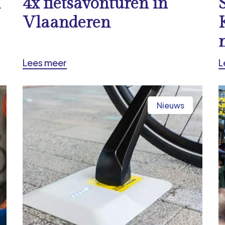
n
4x fietsavonturen in
Vlaanderen
Lees meer
L
Nieuws