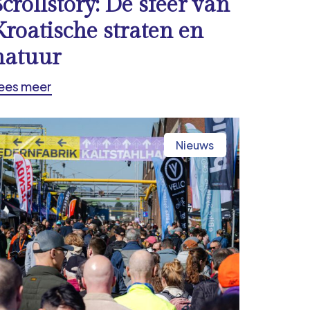
Scrollstory: De sfeer van
Kroatische straten en
natuur
ees meer
Nieuws